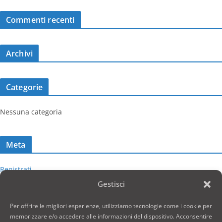
Commenti recenti
Archivi
Categorie
Nessuna categoria
Meta
Registrati
Gestisci
Accedi
Feed dei contenuti
Per offrire le migliori esperienze, utilizziamo tecnologie come i cookie per
memorizzare e/o accedere alle informazioni del dispositivo. Acconsentire
Feed dei commenti