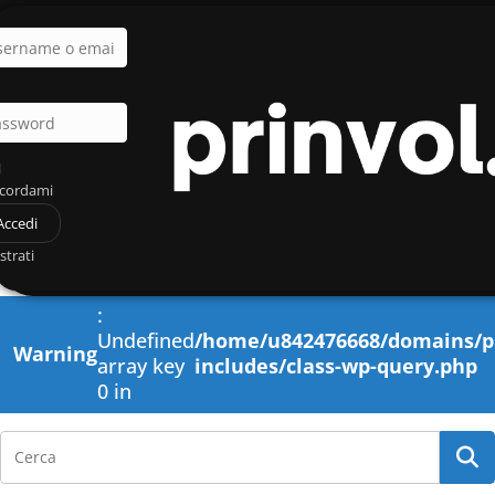
rname o email
ssword
u
icordami
Accedi
strati
:
Undefined
/home/u842476668/domains/pr
Warning
array key
includes/class-wp-query.php
0 in